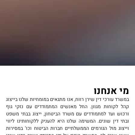
מימוש הזכויות שלכם מתחיל עם משרד
עורכי דין שירן רווח
מי אנחנו
ברוכים הבאים למשרד עורכי דין שירן רווח. המשרד מתמחה בתביעות מול
במשרד עורכי דין שירן רווח, אנו מתגאים במומחיות שלנו בייצוג
המוסד לביטוח לאומי, נפגעי פעולות איבה, תביעות מול אגף השיקום של
משרד הבטחון, תביעות נזיקין, תביעות מול חברות ביטוח, ביטוחים
קהל לקוחות מגוון. החל מאנשים המתמודדים עם נזקי גוף
סוציאליים סיעודיים, רשלנות רפואית ותביעות של נפגעי תאונות דרכים.
ורכוש ועד למתמודדים עם משרד הביטחון, ייצוג בבתי משפט
משרדנו הוקם על ידי עורך הדין שירן רווח ומחויב ללוות אתכם במורכבות
ובתי דין שונים. המשימה שלנו היא להעניק ללקוחותינו ליווי
של התמודדות במיצוי הזכויות שלכם. עם היסטוריה עשירה של סיוע עבור
לקוחות מול חברות ביטוח, המוסד לביטוח לאומי ובתי המשפט השונים -
וייצוג מול הגורמים הממשלתיים חברות הביטוח וכו' במסירות
המומחיות שלנו מבטיחה לספק לכם ייצוג מהשורה הראשונה ופתרונות