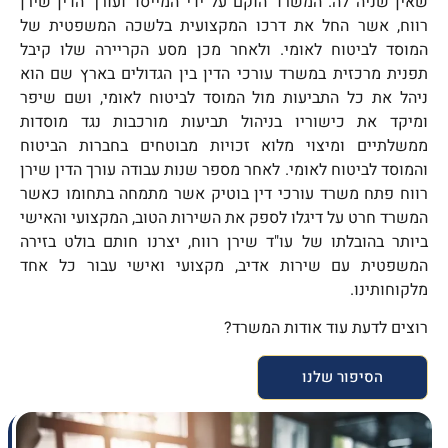
שאין שניה לה. המשרד הוקם על ידי המייסד ועורך הדין שירן
משפטיים פורצי דרך אשר מותאמים אישית עבורכם. עדיין מתלבטים כיצד
רווח, אשר החל את דרכו המקצועית בלשכה המשפטית של
לממש את זכויותיכם? צרו אתנו קשר כבר עכשיו.
המוסד לביטוח לאומי. ולאחר מכן מסע הקריירה שלו קיבל
תפנית מרכזית במשרד עורכי הדין בין הגדולים בארץ שם הוא
צרו קשר עכשיו
ניהל את כל התביעות מול המוסד לביטוח לאומי, ושם שיפר
ומיקד את כישוריו בניהול תביעות מורכבות נגד מוסדות
ממשלתיים ומיצוי מלוא זכויות מבוטחים בחברות הביטוח
והמוסד לביטוח לאומי. לאחר מספר שנות עבודה עורך הדין שירן
רווח פתח משרד עורכי דין בוטיק אשר מתמחה בתחומו כאשר
המשרד חרט על דיגלו לספק את השירות הטוב, המקצועי והאישי
ביותר בהובלתו של עו"ד שירן רווח, יצרנו חותם בולט בזירה
המשפטית עם שירות אדיב, מקצועי ואישי עבור כל אחד
מלקוחותינו.
רוצים לדעת עוד אודות המשרד?
הסיפור שלנו